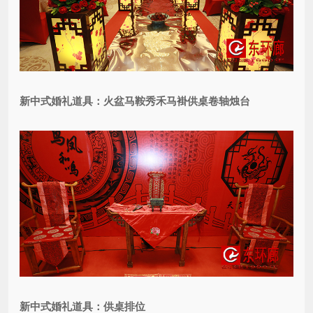
新中式婚礼道具：火盆马鞍秀禾马褂供桌卷轴烛台
新中式婚礼道具：供桌排位