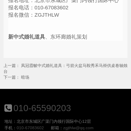
报名地址：北京市东城区广渠门内领行国际中心
报名电话：010-67083602
报名微信：ZGJTHLW
新中式婚礼道具
、东环廊婚礼策划
上一篇：
凤冠霞帔中式婚礼道具：弓箭火盆马鞍秀禾马褂供桌卷轴烛
台
下一篇：
暗场
010-65590203
地址：北京市东城区广渠门内领行国际中心12层
手机：
010-67083602
邮箱：
zgjthlw@qq.com