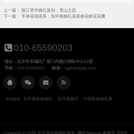
上一篇：
丽江草坪婚礼策划：雪山之恋
下一篇：
手捧花混搭系：东环廊婚礼花束捧花鲜花花瓣
010-65590203
地址：北京市东城区广渠门内领行国际中心12层
手机：
010-67083602
邮箱：
zgjthlw@qq.com
东环廊集体婚礼
东环廊婚庆
中国集体婚礼网
友情链接
Copyright © 2026
北京东环廊婚礼策划
网站Sitemap
备案号:京ICP